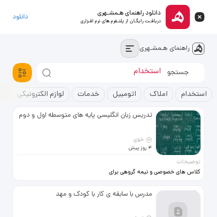
دانلود راهنمای هـمشـهری
دانلود
دریافـت رایگـان از پلتـفرم های نرم افـزاری
راهنمای هـمشـهری
آپارتمان
استخدام
خودروسواری
استخدام
املاک
اتومبیل
خدمات
لوازم الکترونیکی
ک
تدریس زبان انگلیسی پایه های متوسطه اول و دوم
خوی
4 روز پیش
توضیحات
کلاس های خصوصی و نیمه گروهی برای
آمادگی آزمون نهایی نهم یازدهم و
دوازدهم تقویت و بهبود مهارت های
مدرس با سابقه ی کار با کودک و مهد
خواندن برای هفتمی ها مکالمه و
تقویت مهارت نوشتن 100 درصد
تضمینی