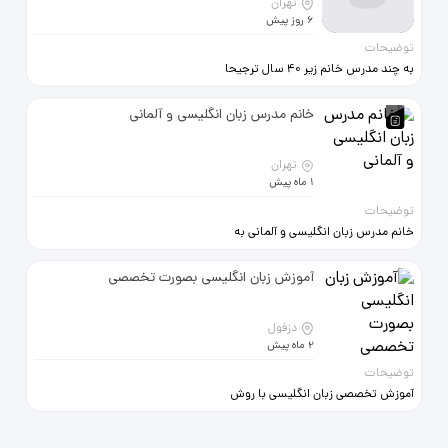
تهران
6 روز پیش
توضیحات
به چند مدرس خانم زیر 40 سال ترجیحا
محدوده ی غرب تهران با سابقه ی
تدریس در مهد و کودکان نیازمندیم
خانم مدرس زبان انگلیسی و آلمانی
(لازم به ذکر است تسلط کامل به
انگلیسی و روش های آموزش کودک
بازی محور ملاک مهمی برای انتخاب
تهران
است. برای مصاحبه با شماره ی
1 ماه پیش
09128586748 تماس بگیرید
توضیحات
خانم مدرس زبان انگلیسی و آلمانی به
همکاری دعوت می شود 88918236
آموزش زبان انگلیسی بصورت تخصصی
دزفول
2 ماه پیش
توضیحات
آموزش تخصصی زبان انگلیسی با روش
جدید یادگیری سریع • برگزاری
کلاسهای زبان برای کودکان و نوجوانان