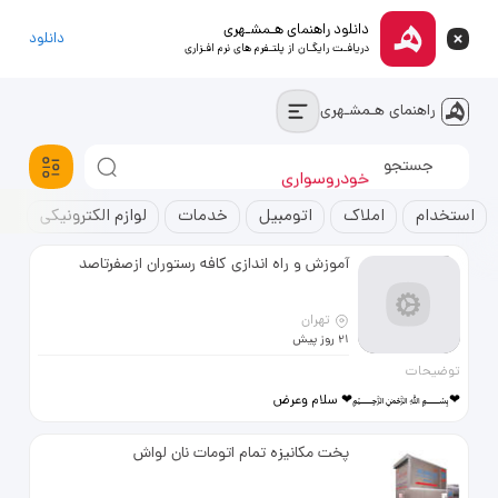
دانلود راهنمای هـمشـهری
دانلود
دریافـت رایگـان از پلتـفرم های نرم افـزاری
راهنمای هـمشـهری
استخدام
خودروسواری
آپارتمان
استخدام
املاک
اتومبیل
خدمات
لوازم الکترونیکی
ک
آموزش و راه اندازی کافه رستوران ازصفرتاصد
تهران
21 روز پیش
توضیحات
❤﷽❤ سلام وعرض
ادب مشاوره وآموزش راه اندازی
صفرتاصدکافه رستوران آموزش تمام
پخت مکانیزه تمام اتومات نان لواش
غذاهای ایرانی.فرنگی.فست فود .کل
آیتم های کافه باکمترین هزینه بهترین