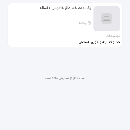
یک عدد خط داغ خاموش 10ساله
پیشوا
توضیحات
خط واقعا رند و خوبی هستش
09134537513 خوش سلیقه ها فقط
تماس بگیرن و خط بازها
تمام نتایج نمایش داده شد.