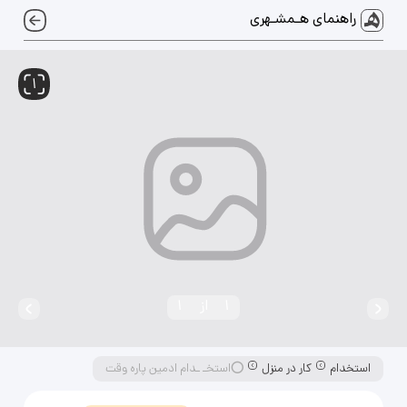
راهنمای هـمشـهری
1
1
از
1
استخدام
کار در منزل
⭕️استخـ ـدام ادمین پاره وقت