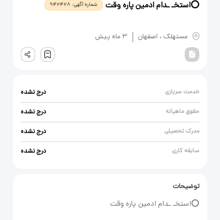
⭕️استخـ ـدام ادمین پاره وقت
شماره آگهی:
942428
یادداشت
مستهلک
،
اصفهان
3 ماه پیش
ثبت
خدمت سربازی
درج نشده
حقوق ماهیانه
درج نشده
مدرک تحصیلی
درج نشده
سابقه کاری
درج نشده
توضیحات