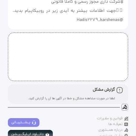
👇🏻جهت اطلاعات بیشتر به آیدی زیر در روبیکاپیام بدید.
@Hadis2279_karshenas
گزارش مشکل
لطفا در صورت مشاهده مشکل و خطا در آگهی ها آن را گزارش کنید.
قوانین و مقـررات
پـشــتیبـانی
تعرفـه ها
درباره همـشهری
دانــلود اپـلیکــیـشن
دفـاتر همشهری