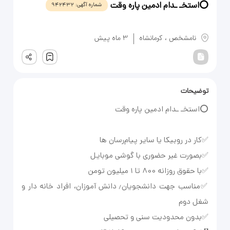
⭕️استخـ ـدام ادمین پاره وقت
شماره آگهی:
942432
یادداشت
نامشخص
،
کرمانشاه
3 ماه پیش
ثبت
توضیحات
✅مناسب جهت دانشجویان٫ دانش آموزان، افراد خانه دار و