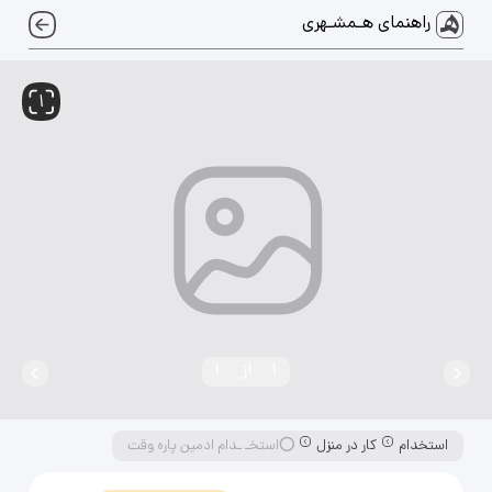
راهنمای هـمشـهری
1
1
از
1
استخدام
کار در منزل
⭕️استخـ ـدام ادمین پاره وقت