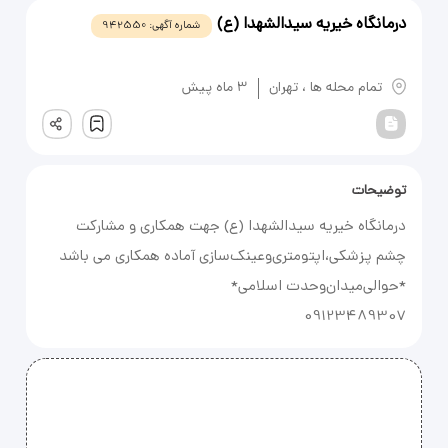
درمانگاه خیریه سیدالشهدا (ع)
شماره آگهی:
942550
یادداشت
تمام محله ها
،
تهران
3 ماه پیش
ثبت
توضیحات
09123489307