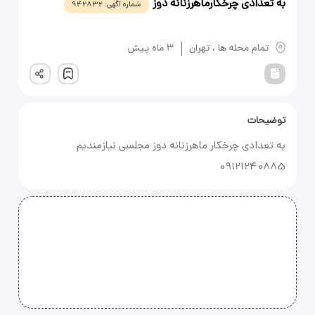
به تعدادی چرخکارماهرزنانه دوز
شماره آگهی:
942832
یادداشت
تمام محله ها
،
تهران
3 ماه پیش
ثبت
توضیحات
09121240885