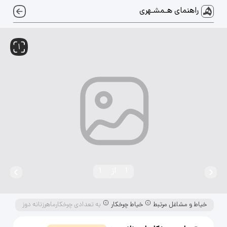
راهنمای هـمشـهری
1
1
از
1
خیاط و مشاغل مرتبط
خیاط چرخکار
به تعدادی چرخکارماهرزنانه دوز