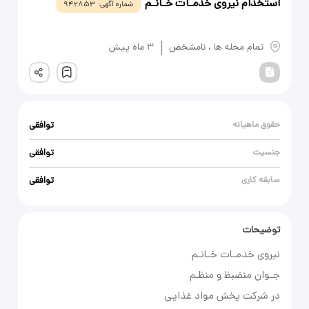
استخدام نیروی خدمـات خـانـم
شماره آگهی:
942853
یادداشت
تمام محله ها
،
نامشخص
3 ماه پیش
ثبت
حقوق ماهیانه
توافقی
جنسیت
توافقی
سابقه کاری
توافقی
توضیحات