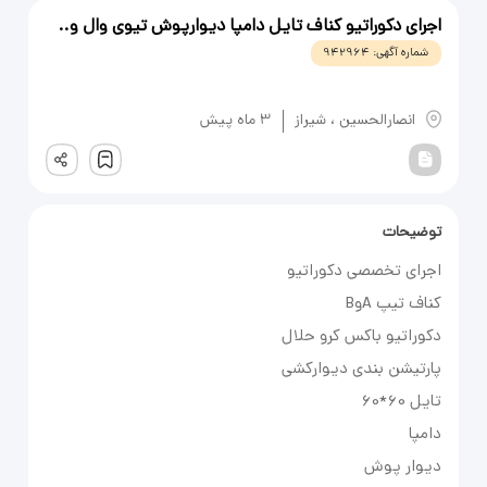
اجرای دکوراتیو کناف تایل دامپا دیوارپوش تیوی وال و..
شماره آگهی:
942964
یادداشت
انصار‌الحسین
،
شیراز
3 ماه پیش
ثبت
توضیحات