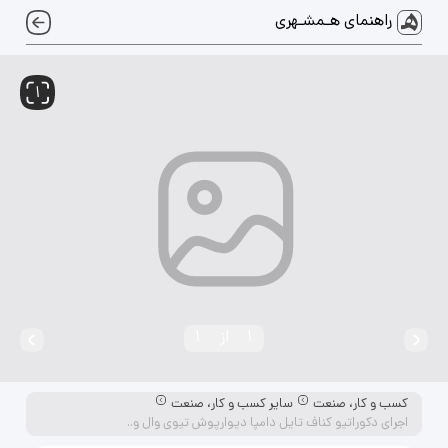
راهنمای هـمشـهری
1
1
از
1
کسب و کار، صنعت
سایر کسب و کار، صنعت
اجرای دکوراتیو کناف تایل دامپا دیوارپوش تیوی وال و..