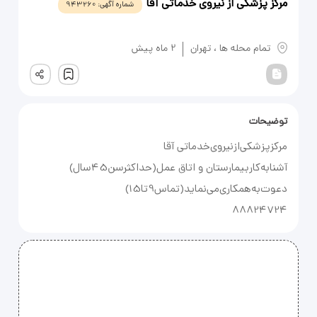
مرکز پزشکی‌ از نیروی‌ خدماتی آقا
شماره آگهی:
943260
یادداشت
تمام محله ها
،
تهران
2 ماه پیش
ثبت
توضیحات
88824724