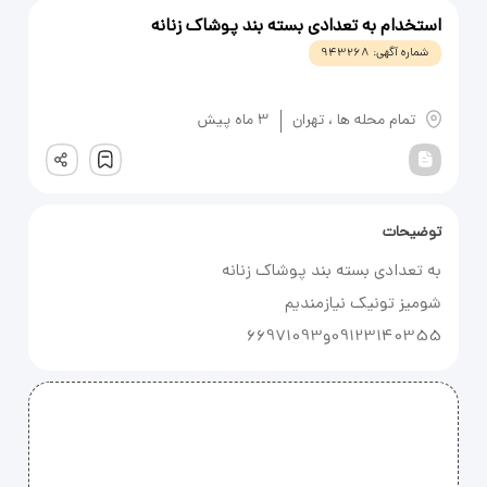
استخدام به تعدادی بسته بند پوشاک زنانه
شماره آگهی:
943268
یادداشت
تمام محله ها
،
تهران
3 ماه پیش
ثبت
توضیحات
09123140355و66971093