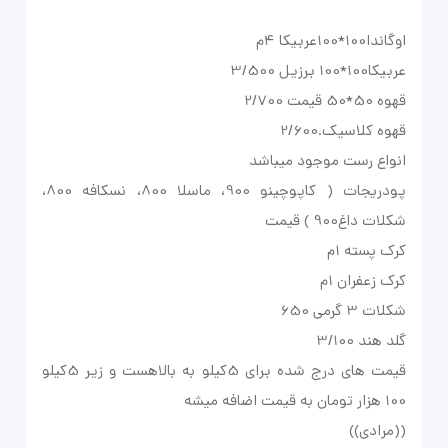
پودریجات ( کاپوچینو 900، ماسلا 800، نسکافه 800،
قیمت های درج شده برای 5کیلو به بالاهست و زیر 5کیلو