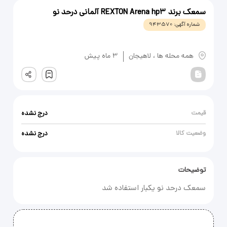
سمعک برند REXTON Arena hp3 آلمانی درحد نو
شماره آگهی:
943570
یادداشت
همه محله ها
،
لاهیجان
3 ماه پیش
ثبت
قیمت
درج نشده
وضعیت کالا
درج نشده
توضیحات
سمعک درحد نو یکبار استفاده شد