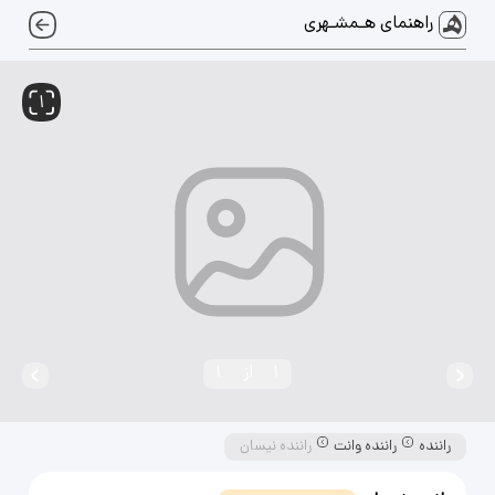
راهنمای هـمشـهری
1
1
از
1
راننده
راننده وانت
راننده نیسان