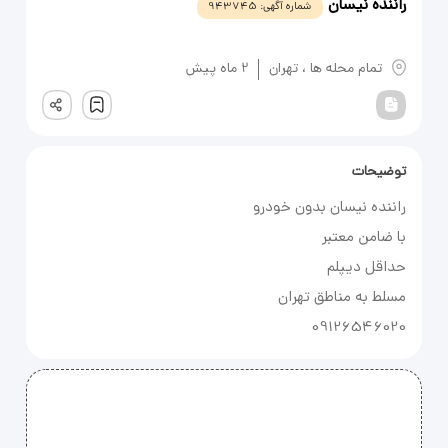
راننده نیسان
شماره آگهی:
943745
یادداشت
تمام محله ها
،
تهران
2 ماه پیش
ثبت
توضیحات
09126546020