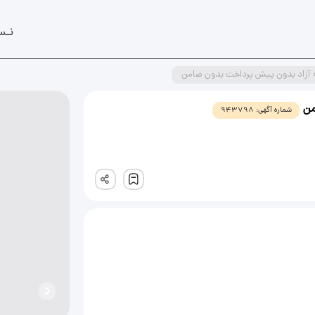
نـس
ه آزاد بدون پیش پرداخت بدون ضامن
من
شماره آگهی:
943798
ثبت