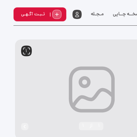
خــه چــاپي
مـجـله
ثـبـت آگـهـی
1
1
از
1