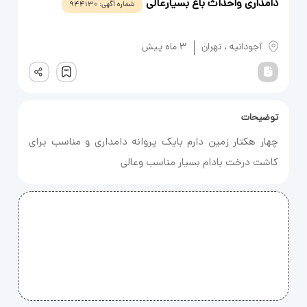
دامداری واحداث باغ بسیارعالی
شماره آگهی:
944130
یادداشت
آجودانیه
،
تهران
3 ماه پیش
ثبت
توضیحات
چهار هکتار زمین دارم بایک پروانه دامداری و مناسب برای
کاشت درخت بادام بسیار مناسب وعالی