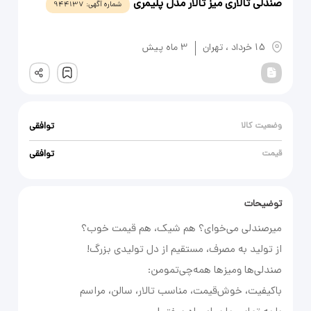
صندلی تالاری میز تالار مدل پلیمری
شماره آگهی:
944137
یادداشت
15 خرداد
،
تهران
3 ماه پیش
ثبت
وضعیت کالا
توافقی
قیمت
توافقی
توضیحات