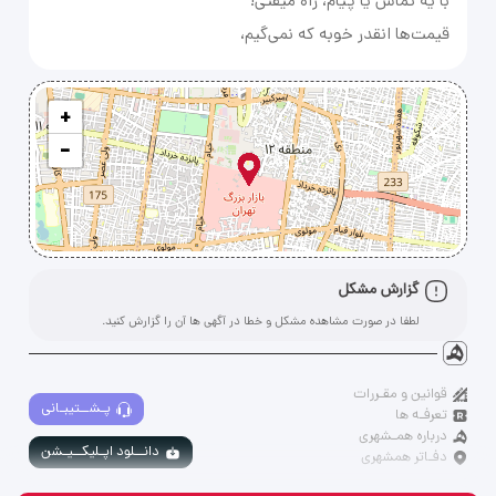
قیمت‌ها انقدر خوبه که نمی‌گیم،
+
−
گزارش مشکل
لطفا در صورت مشاهده مشکل و خطا در آگهی ها آن را گزارش کنید.
قوانین و مقـررات
پـشــتیبـانی
تعرفـه ها
درباره همـشهری
دانــلود اپـلیکــیـشن
دفـاتر همشهری