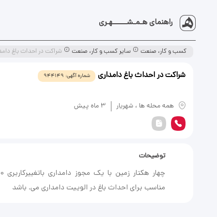
راهنمای هـمـشــــــهـری
کسب و کار، صنعت
سایر کسب و کار، صنعت
شراکت در احداث باغ دامد
شراکت در احداث باغ دامداری
شماره آگهی:
944149
یادداشت
همه محله ها
،
شهریار
3 ماه پیش
توضیحات
مناسب برای احداث باغ در الوییت دامداری می. باشد