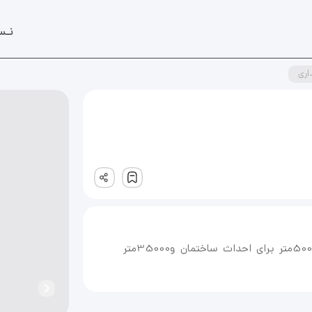
نـس
اری
ثبت
چهار هکتار زمین با یک مجوز دامداری باتغییرکاربری 5000متر برای احداث ساختمان و35000متر