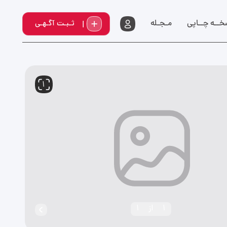
خــه چــاپي
مـجـله
ثـبـت آگـهـی
1
1
از
1