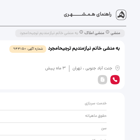
راهنمای هـمـشــــــهـری
منشی
منشی املاک
به منشی خانم نیازمندیم ترجیحامجرد
به منشی خانم نیازمندیم ترجیحامجرد
شماره آگهی:
944150
یادداشت
جنت ‌آباد جنوبی
،
تهران
3 ماه پیش
خدمت سربازی
حقوق ماهیانه
سن