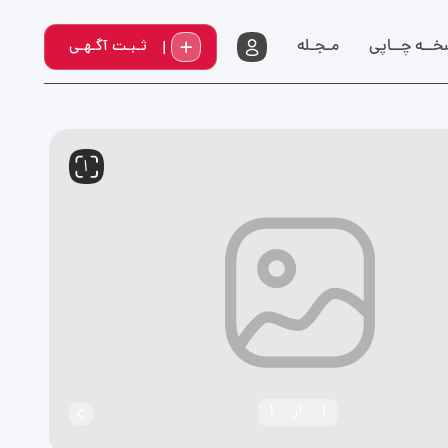
خــه چــاپي
مـجـله
ثـبـت آگـهـی
1
1
از
1