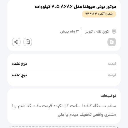
موتور برقی هیوندا مدل 8686 8.5 کیلووات
شماره آگهی:
944164
یادداشت
کوی لاله
،
تبریز
3 ماه پیش
ثبت
قیمت
درج نشده
قیمت
درج نشده
توضیحات
سلام دستگاه کلا 10 ساعت کار نکرده قیمت مفت گذاشتم برا
مشتری واقعی تخفیف میدم یا علی