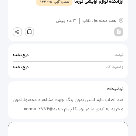
ارزانکده لوازم آرایشی نورما
شماره آگهی:
944205
یادداشت
همه محله ها
،
نقاب
3 ماه پیش
ثبت
قیمت
درج نشده
وضعیت کالا
درج نشده
توضیحات
ضد آفتاب فارم استی بدون رنگ جهت مشاهده محصولاتمون
و خرید به آیدی ما در روبیکا پیام دهید@norma_2772