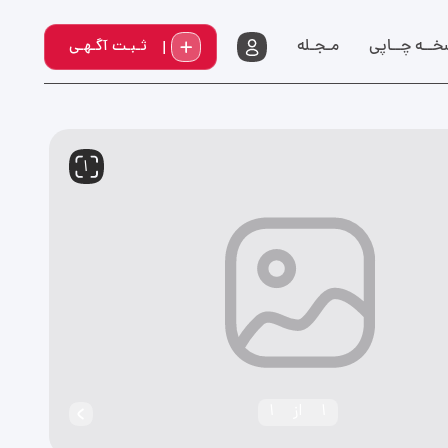
خــه چــاپي
مـجـله
ثـبـت آگـهـی
1
1
از
1