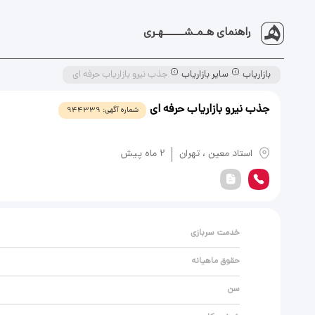
راهنمای هـمـشــــــهـری
بازاریاب
سایر بازاریاب
جذب نیرو بازاریاب حرفه ای
جذب نیرو بازاریاب حرفه ای
شماره آگهی:
944339
یادداشت
استاد معین
،
تهران
2 ماه پیش
خدمت سربازی
حقوق ماهیانه
سن