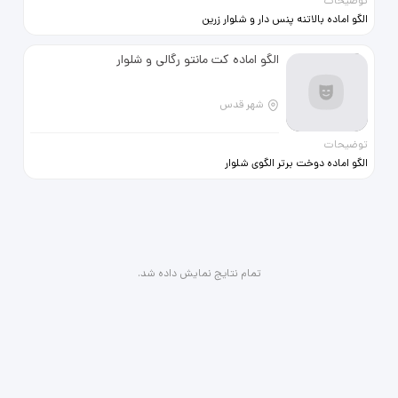
توضیحات
الگو اماده بالاتنه پنس دار و شلوار زرین
کفاش کاملا نو استفاده نشده
الگو اماده کت مانتو رگالی و شلوار
شهر قدس
توضیحات
الگو اماده دوخت برتر الگوی شلوار
الگوی مانتو کتی رگالی و استین کتی و
انواع یقه داخل سایت بخواید این دوتا
الگو رو بخرید باید 7280پرداخت کنید
تمام نتایج نمایش داده شد.