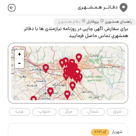
دفـاتــر هـمـشــهـری
راهنمای همشهری
پروفایل
دفاتر همشهری
برای سفارش آگهی چاپی در روزنامه نیازمندی ها با دفاتر
همشهری تماس حاصل فرمایید
 لوازم جانبی خودرو
+
−
دوربین عکاسی، فیلمبرداری و لوازم جانبی
دک و سالمند
شرق
شمال
مرکز
جنوب
غرب
شهریار
کد:
893