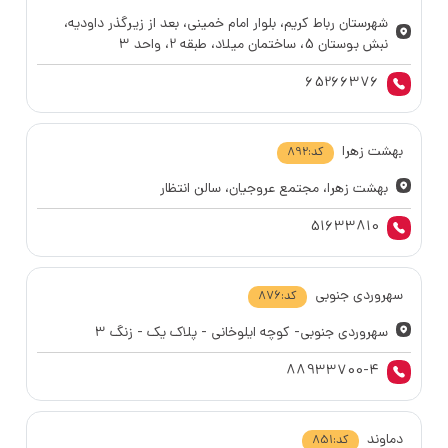
شهرستان رباط کریم، بلوار امام خمینی، بعد از زیرگذر داودیه،
نبش بوستان 5،‌ ساختمان میلاد، طبقه 2،‌ واحد 3
65266376
بهشت زهرا
کد:
892
بهشت زهرا، مجتمع عروجیان، سالن انتظار
51633810
سهروردی جنوبی
کد:
876
سهروردی جنوبی- کوچه ایلوخانی - پلاک یک - زنگ 3
88933700-4
دماوند
کد:
851