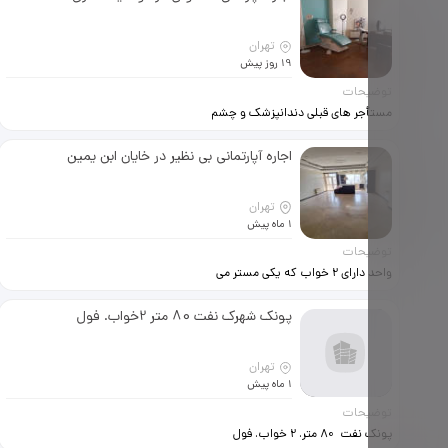
سنگ دیوار کاغذ دیواری سقف تازه رنگ
شده خوش نقشه بدون پرتی
دوسرویس مجزا ایرانی و فرنگی دو کمد
تهران
دیواری جادار کابین هایگلس و…
19 روز پیش
توضیحات
مستأجر های قبلی دندانپزشک و چشم
پزشک بودند ، تمام واحدهای ساختمان
در موقعیت اداری هستند
اجاره آپارتمانی بی نظیر در خایان ابن یمین
تهران
1 ماه پیش
توضیحات
واحد دارای 2 خواب که یکی مستر می
باشد. کمد های بزرگ و آشپزخانه نیمه
فرنیش دارای گاز 5 شعله با فر و ماکروفر
پونک شهرک نفت 80 متر 2خواب. فول
زیمنس . واحد دارای سونای بخار و
جکوزی مستقل در داخل واحد می باشد.
دارای کنتور آب مستقل با منبع 500
تهران
ایتری و پمپ مستقل می باشد.
1 ماه پیش
گرمایش شوفاژ پکیج و سرمایش کولر
توضیحات
گازی
پونک نفت 80 متر. 2 خواب. فول