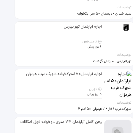
توضیحات
سید خندان - دبستان 50 متر یکخوابه
زیر همکف 50 میلیون + 14میلون اجاره
زندی 09338251298
اجاره آپارتمان تهرانپارس
نامشخص
6 روز پیش
توضیحات
تهرانپارس- سازمان گوشت
آپارتمان75متر2خوابه با انباری - رهن و
اجاره
اجاره آپارتمان150متر2خوابه شهرک غرب هرمزان
تهران
8 روز پیش
توضیحات
شهرک غرب / فاز 2 / هرمزان 150متر 2
خوابه خوش نقشه 4 طبقه 2 واحدی /
طبقه دوم پارکینگ و انباری و آسانسور
رهن کامل آپارتمان 74 متری دوخوابه فول امکانات
بازسازی شده کامل امکان اقامت چندین
ساله و تمدید تخلیه آماده قرارداد کلیه