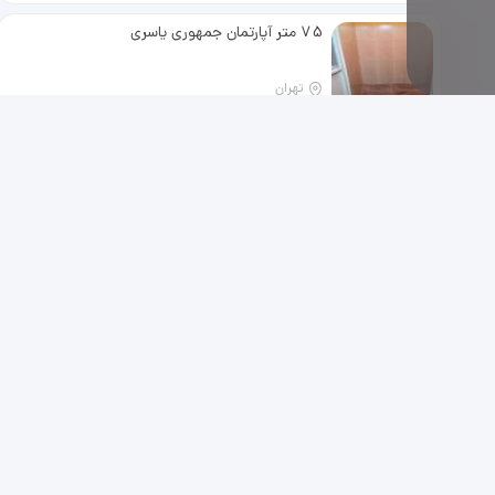
پارکزنگ. دو لازن آسانزور انیاری سالن
پرده خور. نور. و نقشه. عالی سالن. جیم
75 متر آپارتمان جمهوری یاسری
شوتینگ. باربزکیو سرایدار مقیم لابی.
مبله. شیک امنیت. کامل اماده تخلیه
آرا
تهران
1 ماه پیش
توضیحات
75 متر آپارتمان جمهوری یاسری زیر
همکف بازسازی شده فقط زوج آگهی
برای املاک می باشد
اجاره آپارتمان زعفرانیه50متر
تهران
1 ماه پیش
توضیحات
اجاره آپارتمان زعفرانیه50متر نقلی
باپارکینگ ، انباری و آسانسورتکـــواحدی
، رهن واجاره09121224359
55 متری دوخوابه میدان محمد
تهران
1 ماه پیش
توضیحات