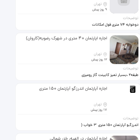
عکسها متعلق به واحد میباشد بازدید با
تهران
هماهنگی مشاور : محمدی مسکن کیان
9 روز پیش
توضیحات
دوخوابه 74 متری فول امکانات
آسانسور، پارکینگ، انباری درب ضد
سرقت، آیفون تصویری نقشه و نورگیر
اجاره اپارتمان 40 متری در شهرک رضویه(کاروان)
بسیار مناسب ساختمان خلوت و کم
تردد رهن کامل
تهران
12 روز پیش
توضیحات
طبقه2 ،بسیار تمیز کابینت گاز رومیزی
هود کمد دیواری و انباری 2واحدی انباری
دارد. 350 رهن کامل غیر قابل تمدید.
اجاره آپارتمان اندرزگو آپارتمان 150 متری
تهران
17 روز پیش
توضیحات
اندرزگـو آپارتمان 150 متری 3 خواب (
فول مشاعات ) - - - - - - - - - -- - --- - -- -
-- - -- 09121346581
اجاره آپارتمان در الهیه، خزر شمالی