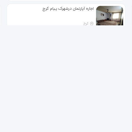
لوکس تکواحدی با کلیه امکانات کاملاً
نوسازی شده با متریال درجه یک
اجاره آپارتمان درشهرک پیام کرج
09123004029
کرج
1 ماه پیش
توضیحات
یک باب واحدمسکونی فول امکانات،ط
اول پارکینگ وانباری،پکیچ،گاز
رومیزی،سرویس فرنگی،نقاشی ،دوربین
اجاره اپارتمان 65 متر پونک همیلا
مداربسته،به خانواده ومجرد اجاره داده
میشود
تهران
1 ماه پیش
توضیحات
65 متر 2 خواب با پارکینگ دوبر نور
طبقه 2/5
مرزداران - سپهر 7 جنوبی 170 متر 3 خوابه (رهن و
اجاره)
تهران
2 ماه پیش
توضیحات