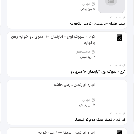
تهران
8 روز پیش
توضیحات
سید خندان - دبستان 50 متر یکخوابه
زیر همکف 50 میلیون + 14میلون اجاره
زندی 09338251298
کرج - شهرک اوج - آپارتمان 90 متری دو خوابه رهن
و اجاره
نامشخص
10 روز پیش
توضیحات
کرج - شهرک اوج آپارتمان 90 متری دو
خوابه طبقه اول با پارکینگ و انباری
200 میلیون رهن + 21 میلیون اجاره (
اجاره آپارتمان دربنی هاشم
قابل تبدیل ) شماره موبایل تماس :
09355029992
تهران
15 روز پیش
توضیحات
آپارتمان تمیزدرطبقه دوم نورگیرعالی
.دسترسی راحت به متروخواجه
عبدالله.مخصوص خانواده
اجاره آپارتمان آفریقا 100 متر2خوابه