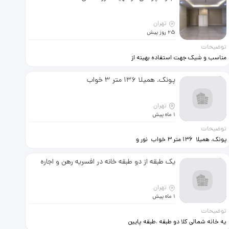
تهران
25 روز پیش
توضیحات
مناسب و شیک جهت استفاده بهینه از
حداقل فضای موجود.
پونک. همیلا 136 متر 3 خواب
تهران
1 ماه پیش
توضیحات
پونک. همیلا 136 متر 3 خواب نور و
نقشه بی نظیر دسترسی عالی کم واحد
تک واحدی پارکینگو انباری طبقه. اول
یک طبقه از دو طبقه خانه در افسریه رهن و اجاره
اماده تخلیه وفا
تهران
1 ماه پیش
توضیحات
یه خانه شمالی کلا دو طبقه .طبقه پایین