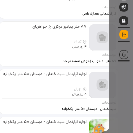
توضیحات
کارگرشمالی بعدازفاطمی
کوچه‌اکبری85مترفول نوسازکلیدنخورده
دارای اسپیلت‌فول امکانات نورعالی‌(رهن
87 متر پیامبر مرکزی خ جواهریان
و اجاره) فقط زوج ترجیحا خونه اولی
بدون واسطه 09376877647
تهران
4 روز پیش
توضیحات
87 متر - 2 خواب (خوش نقشه در حد
95 متر بدون پرت) فرعی دنج 5 طبقه 3
واحدی طبقه سوم پارکینگ - انباری -
اجاره آپارتمان سید خندان - دبستان 50 متر یکخوابه
آسانسور – تراس کابینت ام دی اف
گرمایش از کف و سرمایش اسپلیت
حوله خوش کن اتاق خواب ها داری کمد
تهران
دیواری بزرگ دستشویی ایرانی فرنگی
8 روز پیش
نورگیر از جنوب ویو پارک بدون مشرف
توضیحات
کف سرامیک نما تراورتن قفل درب
سید خندان - دبستان 50 متر یکخوابه
ورودی واحد دیجیتال دزدگیردار
زیر همکف 50 میلیون + 14میلون اجاره
ساختمان دارای دوربین مداربسته
زندی 09338251298
اجاره آپارتمان سید خندان - دبستان 50 متر یکخوابه