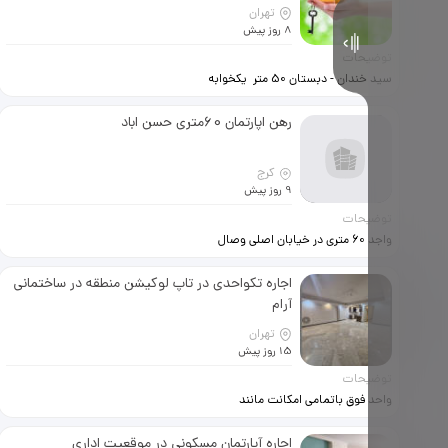
تهران
8 روز پیش
توضیحات
سید خندان - دبستان 50 متر یکخوابه
زیر همکف 50 میلیون + 14میلون اجاره
زندی 09338251298
رهن اپارتمان 60‌متری حسن اباد
کرج
9 روز پیش
توضیحات
واجد 60 متری در خیابان اصلی وصال
شیرازی تک خواب تراس کف سرامیک
کابینت mdf هود کولر ابی ابگرمکن رگال
اجاره تکواحدی در تاپ لوکیشن منطقه در ساختمانی
لباس 3طبقه 6 واحد امنیت بالا
آرام
تهران
15 روز پیش
توضیحات
واحد فوق باتمامی امکانت مانند
سیستم تهویه داکت اسپیلت ،گاز
صفحه ای، هود ، پکیج تمامی برند کف
اجاره آپارتمان مسکونی در موقعیت اداری