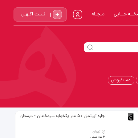
خــه چــاپي
مـجـله
ثـبـت آگـهـی
دستفروش
اجاره آپارتمان 50 متر یکخوابه سیدخندان - دبستان
تهران
3 روز پیش