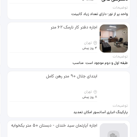
توضیحات
واحد پر از نور- دارای تعداد زیاد کابینت
هایگلاس ـ دارای سرویس ایرانی و فرنگی
مجزا ـ کف سرامیک ـ ساختمان مجهز به
اجاره دفتر کار نارمک 62 متر
مخزن ذخیره و پمپ آب ـ امکان تمدید
تا چندسال- محافط درب ورودی-
همسایگان خوب - ایفون تصویری
تهران
4 روز پیش
توضیحات
طبقه اول و دوم موجود است مناسب
دفتر کار بدون نصب تابلو
ابتدای جلال 90 متر رهن کامل
تهران
8 روز پیش
توضیحات
پارکینگ انباری آسانسور امکان تمدید
برای سالهای بعد. رهن کامل
اجاره آپارتمان سید خندان - دبستان 50 متر یکخوابه