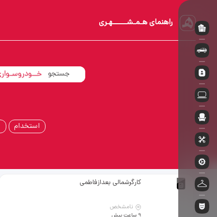
راهنمای هـمـشــــــهـری
خــودروسـوار
اسـتـخــدام
آپـارتــمـان
استخدام
ا
کارگرشمالی بعدازفاطمی
نامشخص
9 ساعت پیش