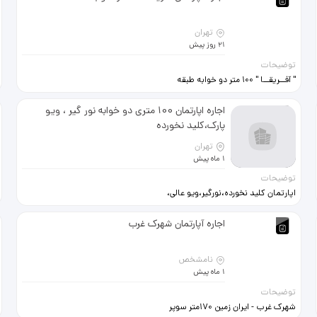
تهران
21 روز پیش
توضیحات
" آفــریقــا " 100 متر دو خوابه طبقه
سوم فول امکانات 09121198473
اجاره اپارتمان 100 متری دو خوابه نور گیر ، ویو
پارک،کلید نخورده
تهران
1 ماه پیش
توضیحات
ا‌‌پارتمان کلید نخورده،نورگیر،ویو عالی،
دلباز، مجتمع مسکونی بسیار عالی و
امنیت کامل، در ورودی اسانسورها همه
اجاره آپارتمان شهرک غرب
با کارت باز میشه
نامشخص
1 ماه پیش
توضیحات
شهرک غرب - ایران زمین 170متر سوپر