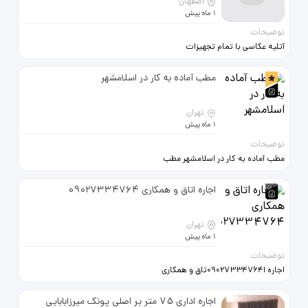
اصفهان
1 ماه پیش
توضیحات
آتلیه عکاسی با تمام تجهیزات
عکاسی،فون و دکورها اجاره داده میشه
مطب آماده به کار در اسلامشهر
تهران
1 ماه پیش
توضیحات
مطب آماده به کار در اسلامشهر مطب
رایگان چشم پزشکی با لوازم جهت
همکاری با عینک سازی به یک دکتر
اجاره اتاق و همکاری 09027334764
چشم پزشک مورد نیاز است
09121370281 حیدرزاده
تهران
1 ماه پیش
توضیحات
اجاره ا09027334764تاق و همکاری
ب درمانگر روانشناس محدوده اقدسیه
اجاره اداری 75 متر بر اصلی پونک میرزابابایی