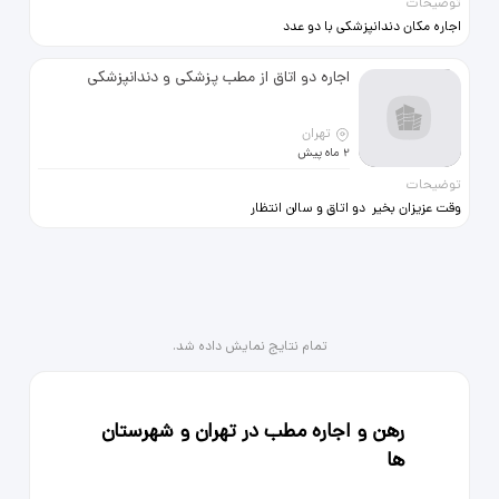
توضیحات
اجاره مکان دندانپزشکی با دو عدد
یونیت دندانپزشکی واقع در جیحون
کوچه مشعوف اجاره توافقی
اجاره دو اتاق از مطب پزشکی و دندانپزشکی
09381161644
تهران
2 ماه پیش
توضیحات
وقت عزیزان بخیر دو اتاق و سالن انتظار
مشترک از مطب پزشکی و دندانپزشکی
با سابقه حدود 30 سال در طبقه اول
در محیطی دوستانه رهن و اجاره داده
می شود. (غرب تهران) بر خیابان اصلی
با فاصله 50 متر از داروخانه منتخب
تمام نتایج نمایش داده شد.
رهن و اجاره مطب در تهران و شهرستان
ها