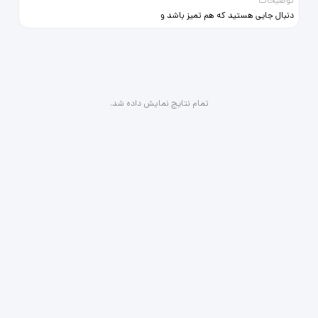
توضیحات
🍃🍂🌸🍃🍂🌸
دنبال جایی هستید که هم تمیز باشد و
هم به همه‌جا نزدیک؟ این هتل ها
بهترین گزینه برای شماست! خبر مهم
برای زائرین عزیز اگر برنامه تون برای
سفر قطعیه ، پیشنهاد میکنیم همین
حالا برای رزرو اقدام کنید تا شرمنده
شما نباشیم و بتونیم بهترین اتاق هارو
تمام نتایج نمایش داده شد.
تقدیم تون کنیم نگذارید برای لحظه آخر
چون احتمال پر شدن ظرفیت بسیار
بالاست