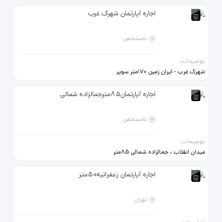
اجاره آپارتمان شهرک غرب
نامشخص
توضیحات
شهرک غرب - ایران زمین 170متر سوپر
لوکس تکواحدی با کلیه امکانات کاملاً
نوسازی شده با متریال درجه یک
اجاره آپارتمان85مترجمالزاده شمالی
09123004029
نامشخص
توضیحات
میدان انقلاب ، جمالزاده شمالی 85متر
4طبقه تکواحدی طبقه 4 رهن و اجاره
09123709001 66940932
اجاره آپارتمان زعفرانیه50متر
تهران