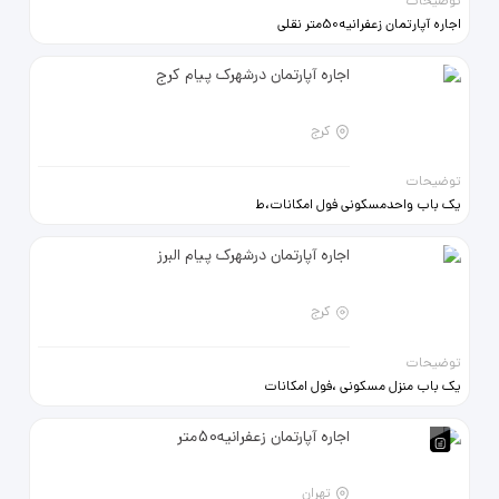
توضیحات
اجاره آپارتمان زعفرانیه50متر نقلی
باپارکینگ ، انباری و
آسانسورتکـــواحدی ، رهن
اجاره آپارتمان درشهرک پیام کرج
واجاره09121224359
کرج
توضیحات
یک باب واحدمسکونی فول امکانات،ط
اول پارکینگ وانباری،پکیچ،گاز
رومیزی،سرویس فرنگی،نقاشی ،دوربین
اجاره آپارتمان درشهرک پیام البرز
مداربسته،به خانواده ومجرد اجاره داده
میشود
کرج
توضیحات
یک باب منزل مسکونی ،فول امکانات
پکیچ،سرویس فرنگی،گاز
رومیزی،نقاشی واحد،ط اول نزدیک
اجاره آپارتمان زعفرانیه50متر
مدرسه وفروشگاه ونانوایی وایستگاه
اتوبوس وتاکسی های متروکرج
تهران