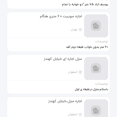
یوسف آباد 75 متر "دو خوابه با تمام
امکانات رهن‌واجاره تلفن تماس:
09123576742
اجاره سوییت 60 متری هنگام
تهران
توضیحات
60 متر بدون خواب طبقه دوم کف
سرامیک کابینت فلز تازه نقاشی شده
منزل اجاره ای خیابان کهندژ
اصفهان
توضیحات
باسلام،منزل درطبقه ی اول
میباشد،سالن بزرگ،دوخوابه،کابینت ام
دی اف،تراس دار،جای پارک موتور،پمپ
اجاره منزل،خیابان کهندژ
وتانک مجزا، آدرس خیابان کهندژ،روبه
روی پمپ بنزین افق
اصفهان