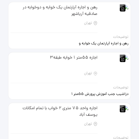
در صورت جوابگو نبودن بیزحمت به
رهن و اجاره آپارتمان یک خوابه و دوخوابه در
شماره بنده پیام داده تا با شما تماس
صادقیه آریاشهر
بگیریم. از پاسخگویی در برنامه معذورم
ممنون
تهران
توضیحات
رهن و اجاره آپارتمان یک خوابه و
دوخوابه 60 و 150 متری در صادقیه
آریاشهر فوری تلفن تماس :
اجاره 55متر 1 خوابه طبقه3
09334855821
تهران
توضیحات
دزاشیب جنب آموزش پرورش 55متر 1
خوابه طبقه3 4طبقه تکواحدی
باآسانسور تراس رهن و اجاره 2 میلیارد
اجاره واحد 75 متری 2 خواب با تمام امکانات
قابل تبدیل جهت زوج 09021040755
یوسف آباد
تهران
توضیحات