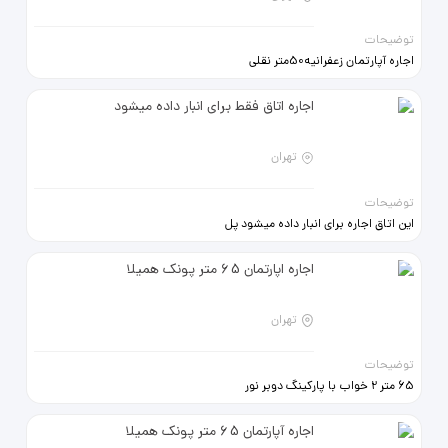
توضیحات
اجاره آپارتمان زعفرانیه50متر نقلی
باپارکینگ ، انباری و
آسانسورتکـــواحدی ، رهن
اجاره اتاق فقط برای انبار داده میشود
واجاره09121224359
تهران
توضیحات
این اتاق اجاره برای انبار داده میشود پل
مدیریت
اجاره اپارتمان 65 متر پونک همیلا
تهران
توضیحات
65 متر 2 خواب با پارکینگ دوبر نور
طبقه 2/5
اجاره آپارتمان 65 متر پونک همیلا