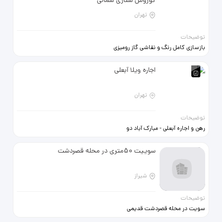
کوروش ستاری شمالی
تهران
توضیحات
بازسازی کامل رنگ و نقاشی گاز رومیزی
کابینت های گلس
اجاره ویلا آبعلی
تهران
توضیحات
رهن و اجاره آبعلی - مبارک آباد دو
خوابه مجهز رهن و اجاره 77078875
09129376902
سوییت 50متری در محله قصردشت
شیراز
توضیحات
سویت در محله قصردشت قدیمی
میباشد یه مقدار بازسازی شده ولی