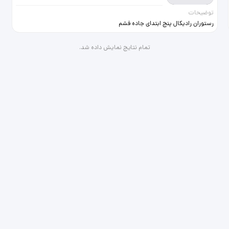
توضیحات
رستوران رادیکال پنج ابتدای جاده فشم
آماده پذیرایی ازجشنهاومهمانیها به
تعدادی سالن کار ، گارسون ، تخته کار
تمام نتایج نمایش داده شد.
جهت کار در رستوران نیازمندیم
آدرس:لواسانات ، ابتدای
جاده‌فشم‌رستوران‌رادیکال‌پنج
09363048803 09218984383