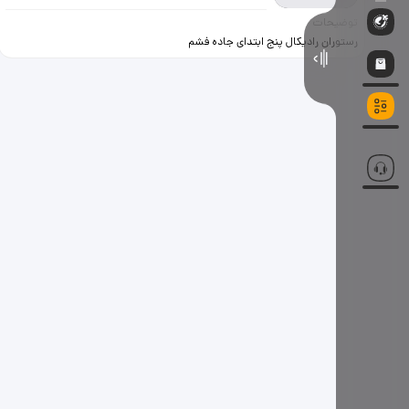
توضیحات
رستوران رادیکال پنج ابتدای جاده فشم
آماده پذیرایی ازجشنهاومهمانیها به
تعدادی سالن کار ، گارسون ، تخته کار
جهت کار در رستوران نیازمندیم
آدرس:لواسانات ، ابتدای
جاده‌فشم‌رستوران‌رادیکال‌پنج
09363048803 09218984383