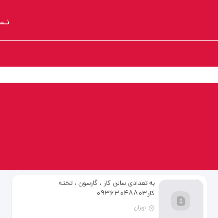
نـس
ی
به تعدادی سالن کار ، گارسون ، تخته
کار09363048803
تهران