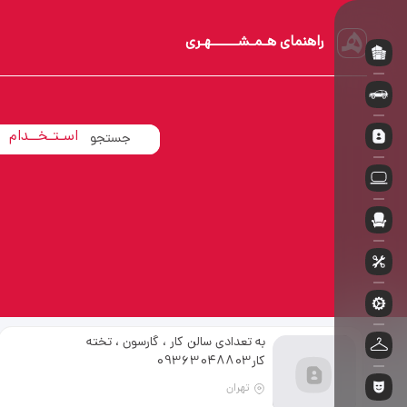
راهنمای هـمـشــــــهـری
آپـارتــمـان
اسـتـخــدام
خــودروسـوار
به تعدادی سالن کار ، گارسون ، تخته
کار09363048803
تهران