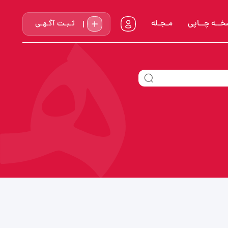
خــه چــاپي
مـجـله
ثـبـت آگـهـی