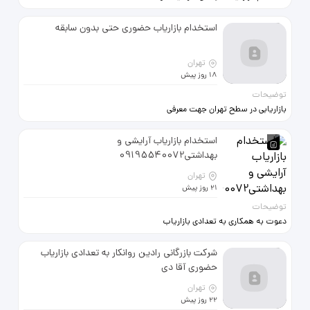
پیشرفته یک جلسه آزمایشی رایگان
فروش به تعداد محدود نیازمندیم
برای اطمینان از کیفیت کلاس‌ها
09123128366
استخدام بازاریاب حضوری حتی بدون سابقه
تهران
18 روز پیش
توضیحات
بازاریابی در سطح تهران جهت معرفی
محصولات و ایجاد مشتری
استخدام بازاریاب آرایشی و
بهداشتی09195540072
تهران
21 روز پیش
توضیحات
دعوت به همکاری به تعدادی بازاریاب
برای فروش محصولات آرایشی،
بهداشتی و مراقبت از پوست و مو
شرکت بازرگانی رادین روانکار به تعدادی بازاریاب
نیازمندیم. پورسانت 20٪ از هر فروش
حضوری آقا دی
آموزش رایگان ساعت کاری منعطف :
بدون نیاز به سابقه کار برای کسب
تهران
اطلاعات بیشتر و شروع همکاری، با ما
22 روز پیش
تماس بگیرید. شماره :09195540072