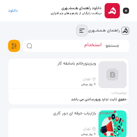
دانلود راهنمای هـمشـهری
دانلود
دریافـت رایگـان از پلتـفرم های نرم افـزاری
راهنمای هـمشـهری
استخدام
خودروسواری
آپارتمان
ویزیتورخانم باسابقه کار
تهران
8 روز پیش
توضیحات
حقوق ثابت ندارد وپورسانتی می باشد
ویزیتورخانم باقدرت بیان بالا برای
جذب دنذانپزشکان
بازاریاب حرفه ای دور کاری
تهران
8 روز پیش