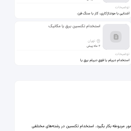
توضیحات
آشنایی با مونتاژکاری، کار با سنگ فرز،
دریل و آشنایی با ابزارآلات همراه با بیمه
تامین اجتماعی و تکمیلی سرویس رفت
استخدام تکنسین برق یا مکانیک
و برگشت صبحانه هدایای مناسبتی
تهران
2 ماه پیش
توضیحات
استخدام دیپلم یا فوق دیپلم برق یا
مکانیک ترجیحا آشنا به دیزل ژنراتور یا
موتور گازسوز
ور مربوطه بکار بگیرد. استخدام تکنسین‌ در رشته‌های مختلفی