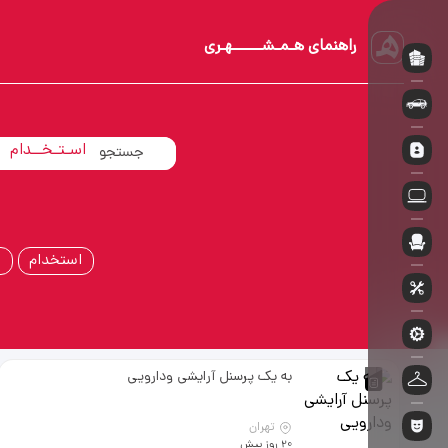
راهنمای هـمـشــــــهـری
آپـارتــمـان
اسـتـخــدام
خــودروسـوار
استخدام
ا
به یک پرسنل آرایشی ودارویی
تهران
20 روز پیش