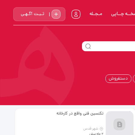
خــه چــاپي
مـجـله
ثـبـت آگـهـی
دستفروش
تکنسین فنی واقع در کارخانه
شهر قدس
2 ماه پیش