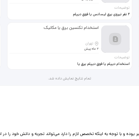
توضیحات
2 نفر نیروی برق لیسانس یا فوق دیپلم
سابقه 5 سال آشنایی با مدارهای قدرت
1نفر کارشناس مکانیک دیزل من محل
استخدام تکنسین برق یا مکانیک
کار فرودگاه امام خمینی بیمه سرویس
ارسال رزومه و تماس
تهران
2 ماه پیش
توضیحات
استخدام دیپلم یا فوق دیپلم برق یا
مکانیک ترجیحا آشنا به دیزل ژنراتور یا
موتور گازسوز
تمام نتایج نمایش داده شد.
وده و با توجه به اینکه تخصص لازم را دارد می‌تواند تجربه و دانش خود را در ام