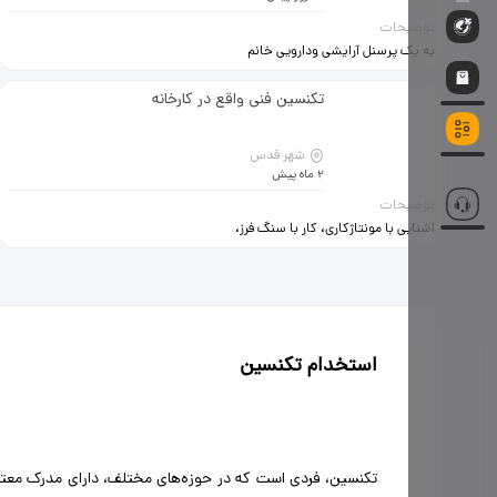
توضیحات
به یک پرسنل آرایشی ودارویی خانم
مسلط به ایمن افزاروبیمه ها جهت کار
در داروخانه منطقه7 سهروردی جنوبی
تکنسین فنی واقع در کارخانه
نیازمندیم . ارتباط به آیدی زیرپیام
ازطریق پیامک درارتباط باشید
شهر قدس
2 ماه پیش
توضیحات
آشنایی با مونتاژکاری، کار با سنگ فرز،
دریل و آشنایی با ابزارآلات همراه با بیمه
تامین اجتماعی و تکمیلی سرویس رفت
و برگشت صبحانه هدایای مناسبتی
استخدام تکنسین
تکنسین، فردی است که در حوزه‌های مختلف، دارای مدرک معتبر ب