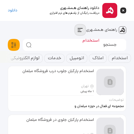
دانلود راهنمای هـمشـهری
دانلود
دریافـت رایگـان از پلتـفرم های نرم افـزاری
راهنمای هـمشـهری
استخدام
آپارتمان
خودروسواری
استخدام
املاک
اتومبیل
خدمات
لوازم الکترونیکی
ک
استخدام پارکبان جلوب درب فروشگاه مبلمان
تهران
1 ماه پیش
توضیحات
مجموعه ای فعال در حوزه مبلمان و
• توانایی برقراری ارتباط مناسب با
استخدام پارکبان جلوی در فروشگاه مبلمان
مراجعین • ترجیحاً دارای سابقه کار
مرتبط وظایف: • حضور در ورودی
فروشگاه • استقبال و راهنمایی مراجعین