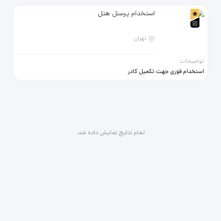
استخدام پرسنل هتل
تهران
توضیحات
استخدام فوری جهت تکمیل کادر
پرسنلی هتل محدوده جمهوری لاندری
کار حرفه ای کافی من سرد و گرم ویتر کار
با 3 سال سابقه 09128906447
تمام نتایج نمایش داده شد.