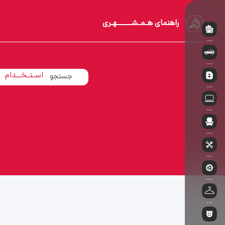
راهنمای هـمـشــــــهـری
آپـارتــمـان
اسـتـخــدام
خــودروسـوار