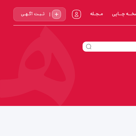
خــه چــاپي
مـجـله
ثـبـت آگـهـی