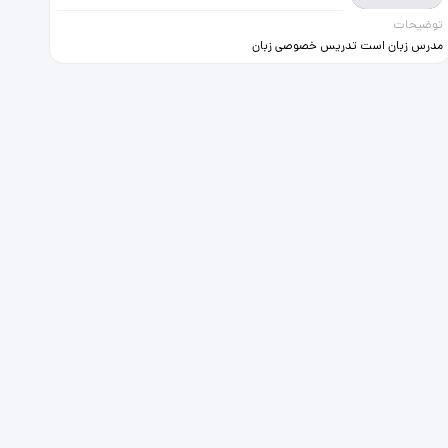
توضیحات
مدرس زبان است تدریس خصوصی زبان
است به یک نفرنوجوان