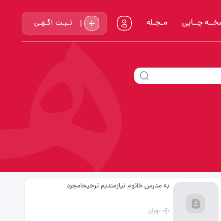
خــه چــاپي
مـجـله
ثـبـت آگـهـی
به مدرس خانوم نیازمندیم ترجیحامجرد
تهران