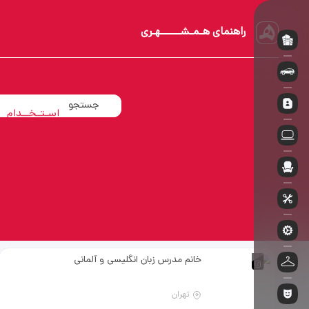
راهنمای هـمـشــــــهـری
آپـارتــمـان
اسـتـخــدام
خــودروسـوار
خانم مدرس زبان انگلیسی و آلمانی
تهران