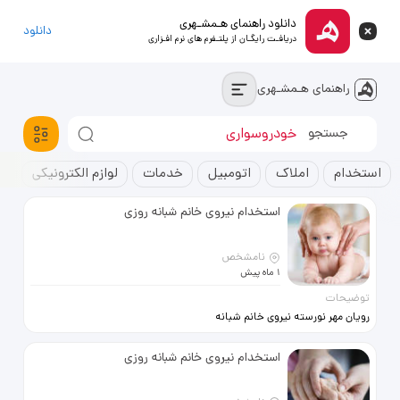
دانلود راهنمای هـمشـهری
دانلود
دریافـت رایگـان از پلتـفرم های نرم افـزاری
راهنمای هـمشـهری
استخدام
خودروسواری
آپارتمان
استخدام
املاک
اتومبیل
خدمات
لوازم الکترونیکی
ک
استخدام نیروی خانم شبانه روزی
نامشخص
1 ماه پیش
توضیحات
رویان مهر نورسته نیروی خانم شبانه
روزی جهت مراقبت از سالمند و کودک
استخدام نیروی خانم شبانه روزی
09123334197