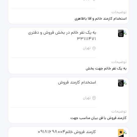
توضیحات
استخدام کارمند خانم و آقا باظاهری
مرتب و آراسته بالای16سال
بادرآمد100میلیون درماه
به یک نفر خانم در بخش فروش و دفتری
09123463036
33111471
تهران
توضیحات
به یک نفر خانم جهت بخش
فــــــروش و دفــــــــتری نیازمندیم
محدوده میدان بهارستان
استخدام کارمند فروش
09120053459 33111471
تهران
توضیحات
کارمند فروش با فن بیان مناسب جهت
شرکت تولیدی معتبر شریعتی -دولت
09123116248-22578055
کارمند فروش خانم09181698004