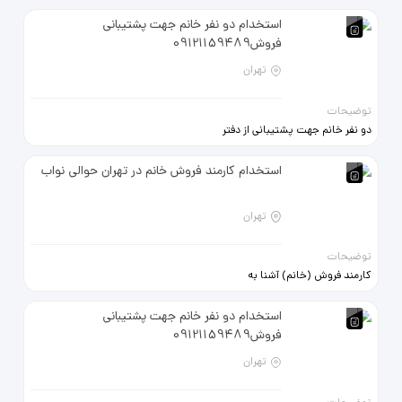
استخدام دو نفر خانم جهت پشتیبانی
فروش09121159489
تهران
توضیحات
دو نفر خانم جهت پشتیبانی از دفتر
فروش پاسخگویی به تلفن جهت
کارخانه طلا سازی (صبحانه و ناهار
استخدام کارمند فروش خانم در تهران حوالی نواب
باکارخانه هستش ) محدوده خیابان
09121159489
تهران
توضیحات
کارمند فروش (خانم) آشنا به
محتواگذاری سایت مدیریت صفحات‌
مجازی روابط عمومی بالا 66381248
استخدام دو نفر خانم جهت پشتیبانی
09302002522
فروش09121159489
تهران