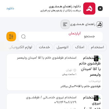
دانلود راهنمای هـمشـهری
دانلود
دریافـت رایگـان از پلتـفرم های نرم افـزاری
راهنمای هـمشـهری
آپارتمان
خودروسواری
استخدام
استخدام
املاک
اتومبیل
خدمات
لوازم الکترونیکی
ک
استخدام ظرفشوی خانم یا آقا /میدان ولیعصر
تهران
1 ساعت پیش
توضیحات
ظرفشوی خانم یا آقا30سال ببالادر
رستوران ترجیحا باسابقه کار و نظافت
آشپزخانه تمـام وقت باحقوق خـوب و
استخدام نیروی خدمــاتی / ظرفشــوی
جـای خواب میدان ولیعصر
09124908729
09129570108