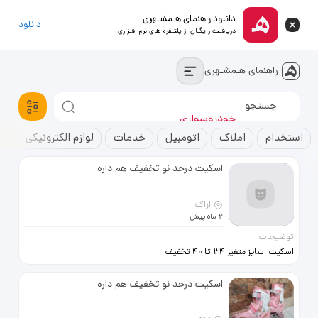
دانلود راهنمای هـمشـهری
دانلود
دریافـت رایگـان از پلتـفرم های نرم افـزاری
راهنمای هـمشـهری
استخدام
خودروسواری
آپارتمان
استخدام
املاک
اتومبیل
خدمات
لوازم الکترونیکی
ک
اسکیت درحد نو تخفیف هم داره
اراک
2 ماه پیش
توضیحات
اسکیت سایز متغیر 34 تا 40 تخفیف
هم داره فروش فوری
اسکیت درحد نو تخفیف هم داره