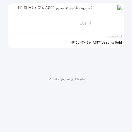
کامپیوتر قدرتمند سرور HP DL360 G10 8SFF
تهران
توضیحات
HP DL360 G10 8SFF Used 2x Gold
6130 2x HP 8GB 2666V DDR4 Ram
HP P408i-a 2GB Raid Controller 2x
HP 1.2TB 12G 10K SAS HDD Used 2x
HP 500w PS G9 پیشنهادی - با
تخفیفات ویژه تماس بگیرید -----
مناسب برای امورات مالی سنگین تا 100
تمام نتایج نمایش داده شد.
یوزر و کلاینت... مناسب مجازی سازی -
هوش مصنوعی - استارت اپی... Server
HP DL360 G10 8sff CPU 6138 ×2
RAM 32GB 2933 ×2 HARD 1.2TB 10K
12G ×2 Power 500W ×2 Rail Kit
موجود در انبار - گارانتی آماده تحویل
فوری تهران - شهرستان 3 تا 10روزه با
نمایندگی نصب و راهندازی... ارسال
کانفیگ، اطلاعات بیشتر 21 913
21332