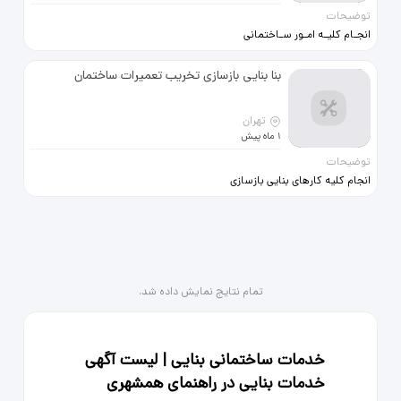
توضیحات
انجـام کلیـه امـور سـاختمانی
نقاشی،کاغذدیواری،کابینت،پارکت
کاشی،سرامیک،تاسیسات،کناف بابک
بنا بنایی بازسازی تخریب تعمیرات ساختمان
09122101912
تهران
1 ماه پیش
توضیحات
انجام کلیه کارهای بنایی بازسازی
تخریب تعمیرات سرامیک کاری گچکاری
تمام نتایج نمایش داده شد.
خدمات ساختمانی بنایی | لیست آگهی
خدمات بنایی در راهنمای همشهری