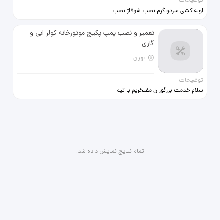
توضیحات
لوله کشی سردو گرم نصب شوفاژ نصب
شیر الات(توکار) نصب پکیج و شوفاژ
نم زدایی تعمیرات
تعمیر و نصب پمپ پکیج موتورخانه کولر ابی و
گازی
تهران
توضیحات
سلام خدمت بزرگوران مفتخریم با تیم
حرفه ای و با تجربه در راستای مشتری
مداری بهترین کیفیت به همراه نازلترین
قیمت در خدمت شما باشیم تخصص ما
0 تا 100 نصب و راه اندازی پمپ و
موتورخانه هست نصب شیرالات ،
یونیورست و پنل دوش نیروهای
تمام نتایج نمایش داده شد.
متخصص ما در زمینه پکیج و کولر گازی
هم سابقه ای 15 ساله دارند در کلام اخر
اگر به دنبال کار حرفه ای هستید در
زمینه پمپ منبع ، موتور خانه ، پکیج ،
کولر گازی ، کولر آبی و سلولزی ، ست
کنترل و سورپرایز این روزها موتور برق
در ضمن فروش تک به تک آیتم ها رو
هم داریم با ارائه فاکتور و گارانتی فقط