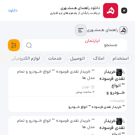
دانلود راهنمای هـمشـهری
دانلود
دریافـت رایگـان از پلتـفرم های نرم افـزاری
راهنمای هـمشـهری
آپارتمان
خودروسواری
استخدام
استخدام
املاک
اتومبیل
خدمات
لوازم الکترونیکی
ک
"" خریدار نقدی فرسوده "" انواع خــودرو و تمام
مدل ها
تهران
8 ساعت پیش
توضیحات
"" خریدار نقدی فرسوده "" انواع خــودرو
و تمام مدل ها حتی مدارک ناقص
وموتورسوخته 09120706487
"" خریدار نقدی فرسوده "" انواع خــودرو و تمام
09122586842
مدل ها