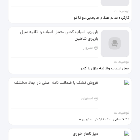
توضیحات
کارکرده سالم هنگام جابجایی دو تا تو
رفتگی ریز افتاده روش
باربری، اسباب کشی ،حمل اسباب و اثاثیه منزل
باربری شاهین
سبزوار
توضیحات
حمل اسباب واثاثیه منزل با کادر
متخصص و حرفه ای شاهین زیر نظر
آقای پویانیان کافیست با ما تماس
فروش تشک با ضمانت نامه اصلی در ابعاد مختلف
بگیرید تا از یک اسبابکشی اصولی و
دلنشین لذت ببرید .ارتباط مستقیم و
بدون واسطه پویانیان
اصفهان
09158838798=09910696635=09928996582
توضیحات
تشک طبی استاندارد در اصفهان –
خواب راحت واقعی اگر دنبال یه خواب
راحت و بدون کمردرد هستی، این تشک
میز ناهار خوری
مناسبته ✅ ✔ سایزهای موجود: 90 –