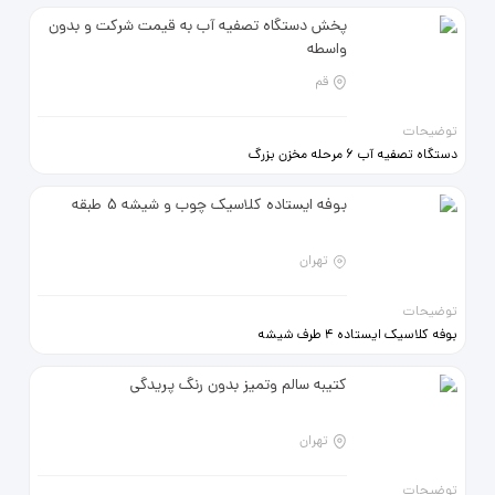
میزهای لاکچری. کم نظیر.
پخش دستگاه تصفیه آب به قیمت شرکت و بدون
واسطه
قم
توضیحات
دستگاه تصفیه آب 6 مرحله مخزن بزرگ
4 گالن 10 لیتری شیر اهرمی استیل
وارداتی ممبران 75 گالن 13 لایه اصلی
بوفه ایستاده کلاسیک چوب و شیشه 5 طبقه
وارداتی 1 سال ضمانت انواع دستگاه
ایرانی و تایوانی به قیمت مناسب
موجود هست
تهران
توضیحات
بوفه کلاسیک ایستاده 4 طرف شیشه
و آیینه 3 طبقه شیشه ای 2 طبقه چوبی
تک در بسیار شکیل و زیبا با ترانس و
کتیبه سالم وتمیز بدون رنگ پریدگی
جانمایی نور از سقف در حد نو.
تهران
توضیحات