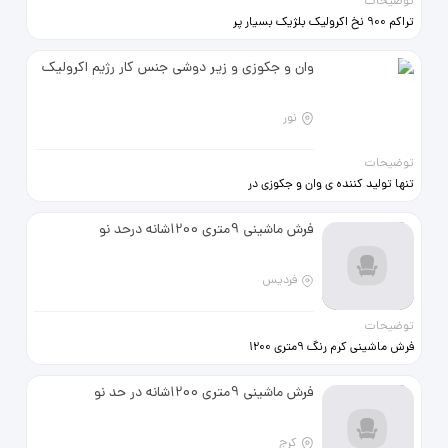
توضیحات
تراکم 900 نخ اکرولیک بلژیک بسیار پر
گوشت شسته شده است
وان و جکوزی و زیر دوشی جنس کار رژیم اکرولیک
نور
توضیحات
تنها تولید کننده ی وان و جکوزی در
ایران با 5سال ضمانت بی قید و شرط ‌و
ده سال خدمات پس از فروش
فرش ماشینی 9متری 1200شانه درحد نو
فردیس
توضیحات
فرش ماشینی کرم رنگ 9متری 1200
شانه درحد نو بیست هشت میلیون
فرش ماشینی 9متری 1200شانه در حد نو
کرج