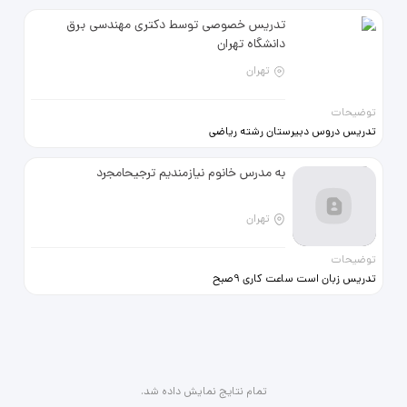
تدریس خصوصی توسط دکتری مهندسی برق
دانشگاه تهران
تهران
توضیحات
تدریس دروس دبیرستان رشته ریاضی
و فیزیک تدریس زبان انگلیسی تدریس
دروس دانشگاه رشته مهندسی برق
به مدرس خانوم نیازمندیم ترجیحامجرد
تهران
توضیحات
تدریس زبان است ساعت کاری 9صبح
تا13 حقوق توافقی است
تمام نتایج نمایش داده شد.