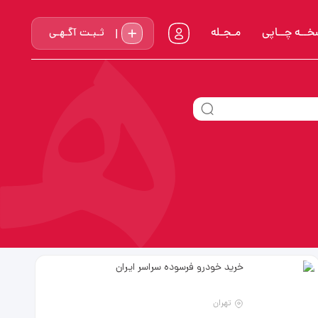
خــه چــاپي
مـجـله
ثـبـت آگـهـی
خرید خودرو فرسوده سراسر ایران
تهران