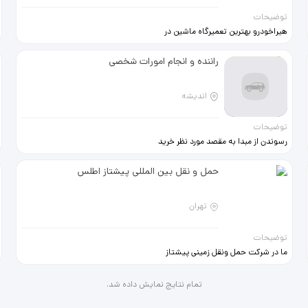
توضیحات
هیراخودرو بهترین تعمیرگاه ماشین در
مشهد انواع خدمات تعمیر موتور،
گیربکس، جلوبندی، مشکلات برقی و
راننده و انجام‌ امورات شخصی
الکترونیکی و ... را با ضمانت و بهترین
قیمت انجام می دهد. جهت دریافت
مشاوره و هماهنگی جهت مراجعه با
اندیشه
کارشناسان ما در مجموعه تماس
بگیرید. تعمیرگاه ام وی ام در مشهد
توضیحات
تعمیرگاه لیفان در مشهد تعمیرگاه جک
رسوندن از مبدا به مقصد مورد نظر خرید
در مشهد تعمیرگاه برلیانس در مشهد
و ... همه جوره در خدمتم.
تعمیرگاه پژو در مشهد تعمیرگاه ال نود
در مشهد و ...
حمل و نقل بین المللی پیشتاز اطلس
تهران
توضیحات
ما در شرکت حمل ونقل زمینی پیشتاز
اطلس در زمینه صادرات و واردات کالا
به صورت زمینی فعالیت میکنیم ‼️
تمام نتایج نمایش داده شد.
درشرایطی که صادرات و واردات دریایی
از چین امکان پذیر نیست پیشنهاد ما به