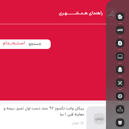
راهنمای هـمـشــــــهـری
آپـارتــمـان
اسـتـخــدام
خــودروسـوار
پیکان وانت تکسوز 92 سند دست اول تمیز، بیمه و
معاینه فنی 1 سا
تهران