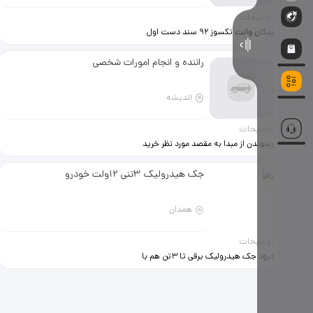
توضیحات
پیکان وانت تکسوز 92 سند دست اول
تمیز، بیمه و معاینه فنی 1 سال
09128364240
راننده و انجام امورات شخصی
اندیشه
توضیحات
رسوندن از مبدا به مقصد مورد نظر خرید
و ... همه جوره در خدمتم.
جک هیدرولیک 3تنی 12ولت خودرو
همدان
توضیحات
درود جک هیدرولیک برقی تا 3تن هم با
فندکی هم با سرباطری دارای. چراق خطر
وچراق قوه.پمپ باد .آچار چرخ برقی با
دوبکس نو درحد بدلیل فروش ماشین
می فروشم توسایت 24گذاشتن قیمت