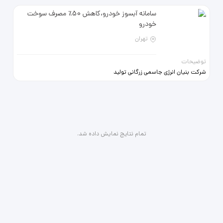
سامانه آبسوز خودرو،کاهش 50٪ مصرف سوخت
خودرو
تهران
توضیحات
شرکت بنیان انرژی جاسمی زرگانی تولید
کننده سامانه آبسوز در ایران دارای مجوز
از وزارت صمت و ثبت اختراع مزایای
سامانه آبسوز خودرو کاهش 30٪ تا
50٪ مصرف سوخت خودرو قابلیت
نصب روی اکثرخودروهای بنزینی بازدهی
بیشتر برای خودروهای پرمصرف شهری
تمام نتایج نمایش داده شد.
نصب آسان در 2 ساعت توسط تکنسین
های آموزش دیده یک سال گارانتی بی
قید و شرط پنج سال خدمات پس از
فروش قیمت سامانه آبسوز خودرو 4
سیلندر 25 م،پلاس 32 م 6 سیلندر 35
م،پلاس 42 م 8 سیلندر 45 م،پلاس
52 م زمان انتظار تا نصب حداکثر دو
هفته 5 م پیش پرداخت با فاکتور
رسمی و مهر شرکت