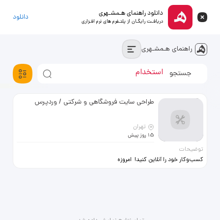
دانلود راهنمای هـمشـهری
دانلود
دریافـت رایگـان از پلتـفرم های نرم افـزاری
راهنمای هـمشـهری
آپارتمان
استخدام
خودروسواری
طراحی سایت فروشگاهی و شرکتی / وردپرس
تهران
15 روز پیش
توضیحات
کسب‌وکار خود را آنلاین کنید! امروزه
داشتن یک سایت حرفه‌ای باعث
افزایش اعتماد مشتریان و رشد فروش
می‌شود. من طراحی سایت‌های مدرن و
کاربردی را برای کسب‌وکارهای مختلف
انجام می‌دهم. خدمات طراحی: ✅
طراحی سایت فروشگاهی برای فروش