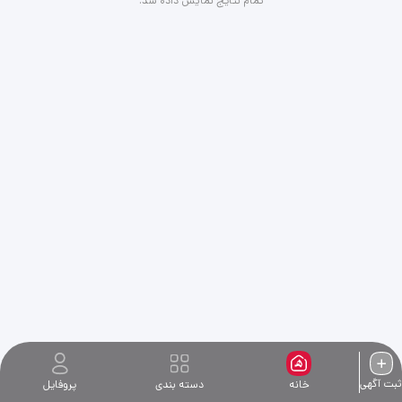
تمام نتایج نمایش داده شد.
محصولات ✅ طراحی سایت شرکتی برای
معرفی خدمات و برند ✅ طراحی سایت
پزشکی، آموزشی، شخصی و خدماتی ✅
طراحی با وردپرس و المنتور با امکان
مدیریت آسان ✅ طراحی کاملاً سازگار با
موبایل و کامپیوتر ✅ ایجاد صفحات
حرفه‌ای، فرم تماس، اتصال واتساپ و
درگاه پرداخت ✅ بهینه‌سازی اولیه برای
موتورهای جستجو (SEO) ✨ طراحی
سایت متناسب با نیاز و بودجه شما ✨
ارائه نمونه‌کار قبل از شروع همکاری ✨
پشتیبانی و راهنمایی پس از تحویل
برای دریافت مشاوره، مشاهده
نمونه‌کارها و اطلاع از هزینه طراحی
سایت، از طریق چت دیوار، تماس
تلفنی یا واتساپ با من در ارتباط
باشید.
ثبت آگهی
خانه
دسته بندی
پروفایل