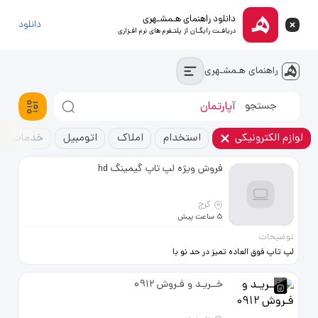
دانلود راهنمای هـمشـهری
دانلود
دریافـت رایگـان از پلتـفرم های نرم افـزاری
راهنمای هـمشـهری
آپارتمان
خودروسواری
استخدام
لوازم الکترونیکی
استخدام
املاک
اتومبیل
خدمات
فروش ویژه لپ تاپ گیمینگ hd
کرج
5 ساعت پیش
توضیحات
لپ تاپ فوق العاده تمیز در حد نو با
کارتن
خــریـد و فـروش 0912