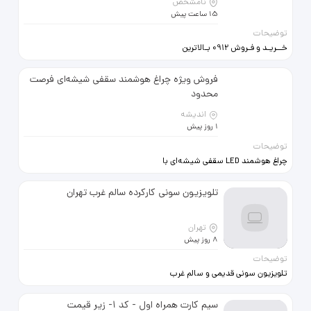
نامشخص
15 ساعت پیش
توضیحات
خــریـد و فـروش 0912 بـالاترین
09125002428 09121015360
فروش ویژه چراغ هوشمند سقفی شیشه‌ای فرصت
محدود
اندیشه
1 روز پیش
توضیحات
چراغ هوشمند LED سقفی شیشه‌ای با
سنسور حرکتی PIR روشنایی هوشمند،
کم‌مصرف و باکیفیت برای ساختمان یا
تلویزیون سونی کارکرده سالم غرب تهران
محل کار روشن شدن خودکار با
تشخیص حرکت بدنه مقاوم پلی‌کربنات
نوردهی عالی با مصرف برق پایین
تهران
مناسب مجتمع‌های مسکونی،
8 روز پیش
آپارتمان‌ها، پارکینگ، راه‌پله، انباری،
توضیحات
راهرو، ادارات و ساختمان‌های تجاری
شرایط ویژه فروش: خرید عمده: 20٪
تلویزیون سونی قدیمی و سالم غرب
تخفیف خرید تعداد محدود: 10٪ تخفیف
تهران لطفا تماس بگیرید
برای اطلاع از قیمت، دریافت مشاوره و
سیم کارت همراه اول - کد 1- زیر قیمت