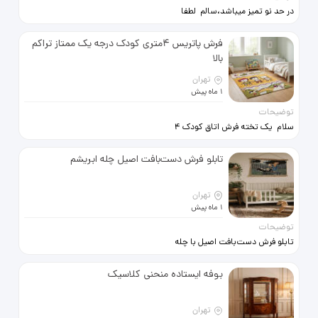
در حد نو تمیز میباشد،سالم لطفا
فروشنده واقعی تماس بگیرد.
فرش پاتریس 4متری کودک درجه یک ممتاز تراکم
بالا
تهران
1 ماه پیش
توضیحات
سلام یک تخته فرش اتاق کودک 4
متری پاتریس درجه ممتاز با تراکم بالا .
کارکرده ولی سالم و تمیز . شستشو
تابلو فرش دست‌بافت اصیل چله ابریشم
شده تمیز
تهران
1 ماه پیش
توضیحات
تابلو فرش دست‌بافت اصیل با چله
ابریشم، ابعاد 53×62، بافت ظریف و
تمیز (حدود 50 تا 60 رج). طرحی خاص
بوفه ایستاده منحنی کلاسیک
و نوستالژیک، مناسب دکوراسیون منزل
و اتاق کودک. کاملاً سالم و آماده
واگذاری به خریدار واقعی. نو .
تهران