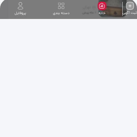
تهران
ثبت آگهی
1 ماه پیش
خانه
دسته بندی
پروفایل
توضیحات
همین یک عدد میز تلفن کمدی، کشو در
عکس موجود هست
قیمت300.000تومان
فروش هود ، سینک و کابینت به خریدار تخفیف
هم داده میشود
سمنان
1 ماه پیش
توضیحات
فروش هود ،سینک و کابینت به خریدار
تخفیف هم داده میشود
اسپلیت 30هزار جنرال طرح لبخند
ساری
1 ماه پیش
توضیحات
فقط تماس سالم سالم نیاز مالی دارم
پایین گذاشتم زود فروش بره عکسم