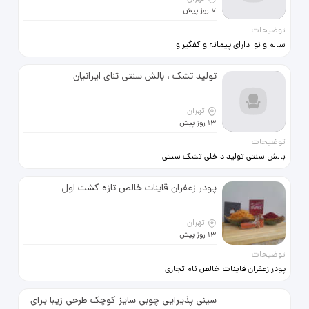
7 روز پیش
توضیحات
سالم و نو دارای پیمانه و کفگیر و
آبکش دارای کاور
تولید تشک ، بالش سنتی ثنای ایرانیان
تهران
13 روز پیش
توضیحات
بالش سنتی تولید داخلی تشک سنتی
تولید داخلی ارسال درب منزل رایگان
پودر زعفران قاینات خالص تازه کشت اول
تهران
13 روز پیش
توضیحات
پودر زعفران قاینات خالص نام تجاری
زعفران تازه کشت اول بدون واسطه
قطره ای از عطر بهشت دارای رنگ وبوی
سینی پذیرایی چوبی سایز کوچک طرحی زیبا برای
خاص این پودر زعفران قاینات مشهد