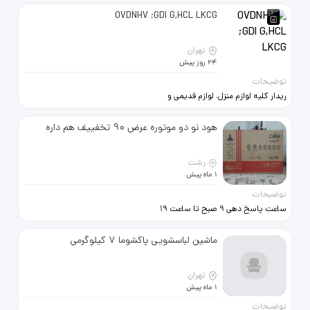
OVDNHV ;GDI G,HCL LKCG
تهران
24 روز پیش
توضیحات
ریدار کلیه لوازم منزل. لوازم قدیمی و
آنتیک , ظروف کریستال , نقره ،
رادیوهای قدیمی ، گرامافون ، صفحه
هود نو دو موتوره عرض 90 تخفییف هم داره
گرام ، لوستر ، مسجمه ، یخچال فریزر
لباسشویی ظرفشویی ، LCD ، کولرهای
گازی پنجره09025078774
رشت
1 ماه پیش
توضیحات
ساعت پاسخ دهی 9 صبح تا ساعت 19
رشت معلولین خیابان حسین جمال
زاده کوچه سعید
ماشین لباسشویی پاکشوما 7 کیلوگرمی
تهران
1 ماه پیش
توضیحات