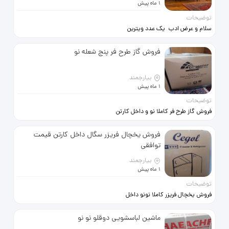
)))))قیمت درج شده درست هست و
1 ماه پیش
مبلغ به تومان میباشد (((((
توضیحات
سلام و عرض ادب یک عدد ویترین
.منحنی رنگ فندقی روشن براق کلاسیک
. جنس بدنه عالی . بسیار تمیز و
فروش گاز طرح فر پنج شعله نو
خوش‌ساخت کارکرده ولی تمیز . سالم .
عمق 40 ارتفاع 188 عرض 85 سانتی
متر سه طبقه ویترین . شیشه و اینه .
بیارجمند
طبقه پایین دارد که دیده نمیشه درباره
1 ماه پیش
یک تکه منحنی . لطفا( خریدار واقعی
توضیحات
)مصرف کننده واقعی تماس بگیرند
فروش گاز طرح فر کاملا نو و داخل کارتن
پنج شعله قیمت توافقی
فروش یخچال فریزر سگال داخل کارتن قیمت
توافقی
بیارجمند
1 ماه پیش
توضیحات
فروش یخچال فریزر کاملا نونو داخل
کارتن قیمت توافقی با مشتری سر
قیمت راه میام
ماشین لباسشویی دوقلو نو نو