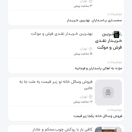
تهران
3 ساعت پیش
توضیحات
سمسـاری پـاسـداران بهتـرین خـریـدار
09394457771
بهتـریـن خـریـدار نقـدی فرش و موکت
تهران
5 ساعت پیش
توضیحات
مژده به اهالی پاسداران و فرمانیه
بهتـریـن خـریـدار نقـدی
فروش وسائل خانه نو زیر قیمت به علت جا به
09121029459
جایی
تهران
12 ساعت پیش
توضیحات
فروش وسائل خانه یکجا زیر قیمت
اصلی یک دست مبل 10 نفره نسکافه ای
رنگ شامل یک مبل سه نفره دو مبل دو
کافی بار با روکش چوب.محکم و جادار