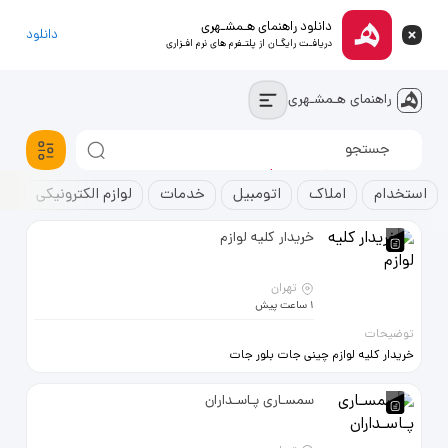
دانلود راهنمای هـمشـهری
دانلود
دریافـت رایگـان از پلتـفرم های نرم افـزاری
راهنمای هـمشـهری
استخدام
خودروسواری
آپارتمان
استخدام
املاک
اتومبیل
خدمات
لوازم الکترونیکی
ک
خریدار کلیه لوازم
تهران
1 ساعت پیش
توضیحات
خریدار کلیه لوازم چینی جات بلور جات
لوازم برقی
سمسـاری پـاسـداران