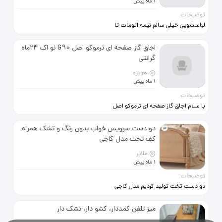
1 ماه پیش
قیمت: 25 میلیون تومان جهت
توضیحات
هماهنگی برای بازدید تماس بگیرید یا
پیام دهید. فقط خریدار واقعی تماس
لباسشویی خیلی سالم نیمه اتومات تا
بگیرد.
حالا تعمیر وباز نشده
اجاق گاز صفحه ای ترموکو اصل G90 نو اک 24ماه
گرانتی
هویزه
1 ماه پیش
توضیحات
با سلام اجاق گاز صفحه ای ترموکو اصل
با گرانتی 24ماه الان تو بازار قیمتش 18
الی20ملیون هست .من قیمت مفت زدم
دو دست سرویس خواب بدون رنگ و تشک همراه
کف تخت مدل کاجی
ملایر
1 ماه پیش
توضیحات
دو دست تخت تولید کردیم مدل کاجی
رنگ نداره میتونید به دلخواه رنگ کنید
و بدون تشک قیمت توافقی
میز تلفن کمددار، کشو دار، تشک دار